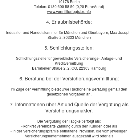
10178 Berlin
Versicherungsgesellschaft:
Telefon: 0180 600 58 50 (0,20 Euro/Anruf)
www.vermittlerregister.info
4. Erlaubnisbehörde:
E-Mail: *
Industrie- und Handelskammer für München und Oberbayern, Max-Joseph-
Straße 2, 80333 München
5. Schlichtungsstellen:
Versicherungsnr.:
Schlichtungsstelle für gewerbliche Versicherungs-, Anlage- und
Kreditvermittlung
Barmbeker Straße 2, 2. OG, 22303 Hamburg
Zu welcher Versicherung möchten Sie einen Schaden
6. Beratung bei der Versicherungsvermittlung:
melden?
Im Zuge der Vermittlung bietet Uwe Rachor eine Beratung gemäß den
Versicherung:
gesetzlichen Vorgaben an.
7. Informationen über Art und Quelle der Vergütung als
Versicherungsmakler:
Sonstige:
Die Vergütung der Tätigkeit erfolgt als:
- konkret vereinbarte Zahlung durch den Kunden oder als
- in der Versicherungsprämie enthaltene Provision, die vom jeweiligen
Art des Schadens:
Versicherungsunternehmen ausgezahlt wird oder als