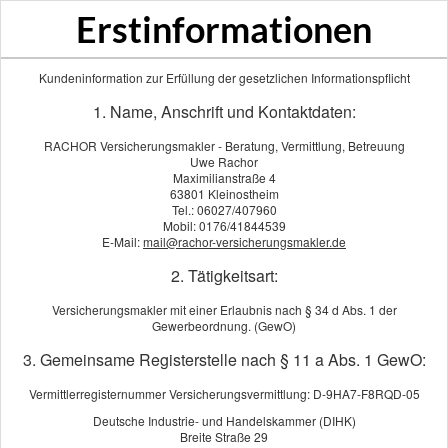
Erstinformationen
Kundeninformation zur Erfüllung der gesetzlichen Informationspflicht
1. Name, Anschrift und Kontaktdaten:
SCHADEN MELDEN
RACHOR Versicherungsmakler - Beratung, Vermittlung, Betreuung
Uwe Rachor
Maximilianstraße 4
Vorname, Name: *
63801 Kleinostheim
Tel.: 06027/407960
Mobil: 0176/41844539
E-Mail:
mail@rachor-versicherungsmakler.de
Straße, Hausnr.:
2. Tätigkeitsart:
Versicherungsmakler mit einer Erlaubnis nach § 34 d Abs. 1 der
PLZ, Ort:
Gewerbeordnung. (GewO)
3. Gemeinsame Registerstelle nach § 11 a Abs. 1 GewO:
Telefonnummer:
Vermittlerregisternummer Versicherungsvermittlung: D-9HA7-F8RQD-05
Deutsche Industrie- und Handelskammer (DIHK)
Breite Straße 29